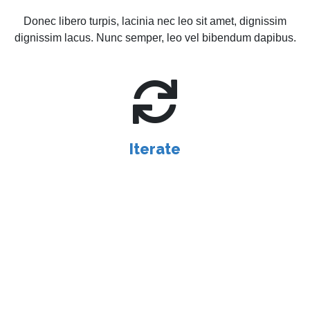
Donec libero turpis, lacinia nec leo sit amet, dignissim
dignissim lacus. Nunc semper, leo vel bibendum dapibus.
Iterate
Aenean ullamcorper urna tortor, ut elementum felis volutpat
faucibus. Interdum fames ipsum in faucibus.